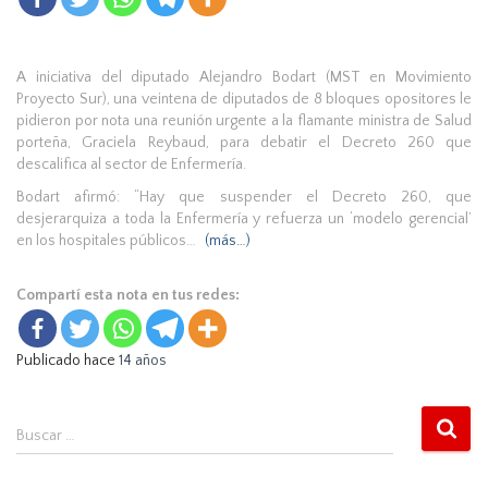
A iniciativa del diputado Alejandro Bodart (MST en Movimiento
Proyecto Sur), una veintena de diputados de 8 bloques opositores le
pidieron por nota una reunión urgente a la flamante ministra de Salud
porteña, Graciela Reybaud, para debatir el Decreto 260 que
descalifica al sector de Enfermería.
Bodart afirmó: “Hay que suspender el Decreto 260, que
desjerarquiza a toda la Enfermería y refuerza un ‘modelo gerencial’
en los hospitales públicos…
(más…)
Compartí esta nota en tus redes:
Publicado hace
14 años
B
Buscar …
u
s