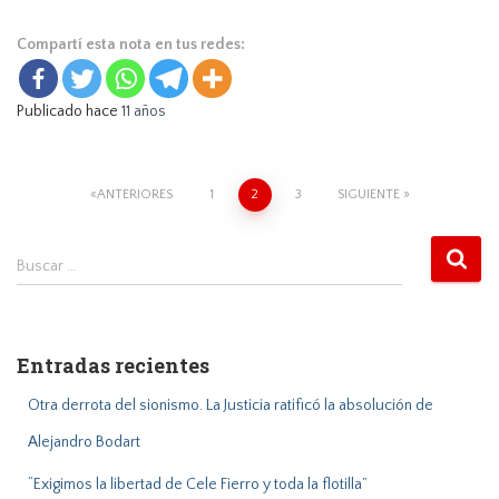
Compartí esta nota en tus redes:
Publicado hace
11 años
Navegación
ANTERIORES
1
2
3
SIGUIENTE
de
entradas
B
Buscar …
u
s
c
a
Entradas recientes
r
:
Otra derrota del sionismo. La Justicia ratificó la absolución de
Alejandro Bodart
“Exigimos la libertad de Cele Fierro y toda la flotilla”