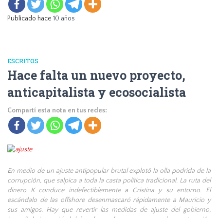
Publicado hace
10 años
ESCRITOS
Hace falta un nuevo proyecto,
anticapitalista y ecosocialista
Compartí esta nota en tus redes:
En medio de un ajuste antipopular brutal explotó la olla podrida de la
corrupción, que salpica a toda la casta política tradicional. La ruta del
dinero K conduce indefectiblemente a Cristina y su entorno. El
escándalo de las offshore desenmascaró rápidamente a Mauricio y
sus amigos. Hay que revertir las medidas de ajuste del gobierno,