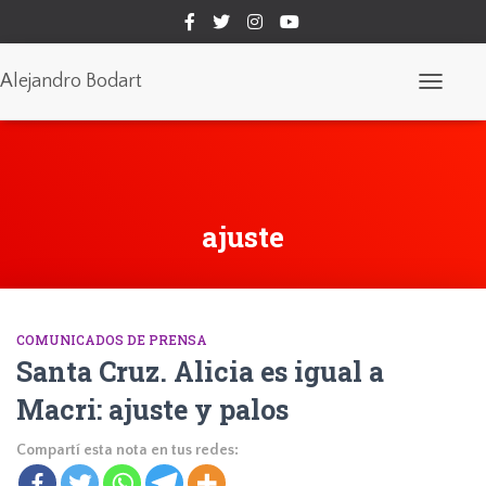
Alejandro Bodart
Cambiar
modo
de
navegaci
ajuste
COMUNICADOS DE PRENSA
Santa Cruz. Alicia es igual a
Macri: ajuste y palos
Compartí esta nota en tus redes: