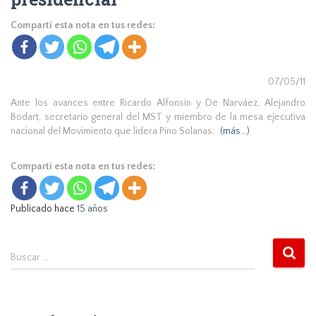
Compartí esta nota en tus redes:
07/05/11
Ante los avances entre Ricardo Alfonsín y De Narváez, Alejandro
Bodart, secretario general del MST y miembro de la mesa ejecutiva
nacional del Movimiento que lidera Pino Solanas:
(más…)
Compartí esta nota en tus redes:
Publicado hace
15 años
B
Buscar …
u
s
c
a