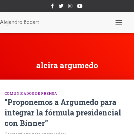
Alejandro Bodart
Cambiar
modo
de
navegaci
alcira argumedo
COMUNICADOS DE PRENSA
“Proponemos a Argumedo para
integrar la fórmula presidencial
con Binner”