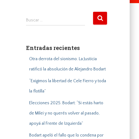
B
Buscar …
u
s
c
a
Entradas recientes
r
:
Otra derrota del sionismo. La Justicia
ratificó la absolución de Alejandro Bodart
“Exigimos la libertad de Cele Fierro y toda
la flotilla”
Elecciones 2025. Bodart: “Si estás harto
de Milei y no querés volver al pasado,
apoyá al Frente de Izquierda”
Bodart apeló el fallo que lo condena por