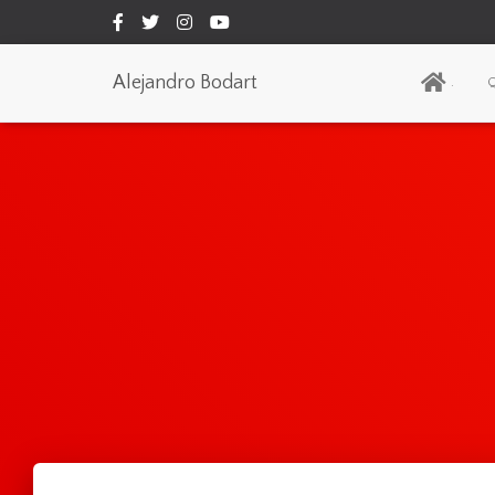
Alejandro Bodart
.
Q