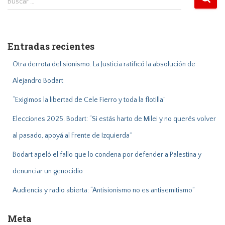
Buscar …
u
s
c
a
Entradas recientes
r
:
Otra derrota del sionismo. La Justicia ratificó la absolución de
Alejandro Bodart
“Exigimos la libertad de Cele Fierro y toda la flotilla”
Elecciones 2025. Bodart: “Si estás harto de Milei y no querés volver
al pasado, apoyá al Frente de Izquierda”
Bodart apeló el fallo que lo condena por defender a Palestina y
denunciar un genocidio
Audiencia y radio abierta: “Antisionismo no es antisemitismo”
Meta