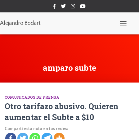
Alejandro Bodart
Cambiar
modo
de
navegaci
amparo subte
COMUNICADOS DE PRENSA
Otro tarifazo abusivo. Quieren
aumentar el Subte a $10
Compartí esta nota en tus redes: