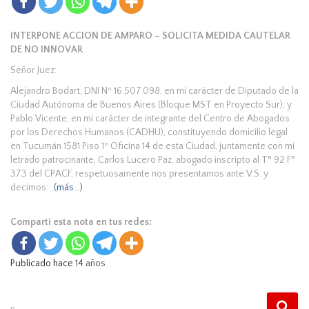
INTERPONE ACCION DE AMPARO – SOLICITA MEDIDA CAUTELAR
DE NO INNOVAR
Señor Juez:
Alejandro Bodart, DNI Nº 16.507.098, en mi carácter de Diputado de la
Ciudad Autónoma de Buenos Aires (Bloque MST en Proyecto Sur), y
Pablo Vicente, en mi carácter de integrante del Centro de Abogados
por los Derechos Humanos (CADHU), constituyendo domicilio legal
en Tucumán 1581 Piso 1º Oficina 14 de esta Ciudad, juntamente con mi
letrado patrocinante, Carlos Lucero Paz, abogado inscripto al T° 92 F°
373 del CPACF, respetuosamente nos presentamos ante V.S. y
decimos:
(más…)
Compartí esta nota en tus redes:
Publicado hace
14 años
B