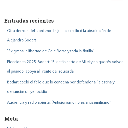
s
c
a
Entradas recientes
r
:
Otra derrota del sionismo. La Justicia ratificó la absolución de
Alejandro Bodart
“Exigimos la libertad de Cele Fierro y toda la flotilla”
Elecciones 2025. Bodart: “Si estás harto de Milei y no querés volver
al pasado, apoyá al Frente de Izquierda”
Bodart apeló el fallo que lo condena por defender a Palestina y
denunciar un genocidio
Audiencia y radio abierta: “Antisionismo no es antisemitismo”
Meta