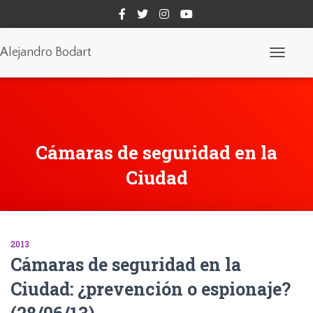
Alejandro Bodart
Cambiar
modo
de
navegaci
Cámaras de seguridad en la
Ciudad
2013
Cámaras de seguridad en la
Ciudad: ¿prevención o espionaje?