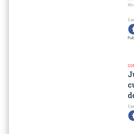
Aba
Com
Pub
CO
J
c
d
Com