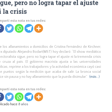
igue, pero no logra tapar el ajuste
i la crisis
partí esta nota en tus redes:
e los allanamientos a domicilios de Cristina Fernández de Kirchner,
ex diputado Alejandro Bodart(MST) hoy declaró: “El show mediático
lectoralista sigue, pero no logra tapar el ajuste ni la tremenda crisis
 cruza al país. El gobierno macrista ajusta a las universidades
licas, reprime a los trabajadores y la actividad económica cayó casi
te puntos según la medición que acaba de salir. La bronca social
ce sin pausa y no hay allanamiento que la pueda disimular.”
(más…)
partí esta nota en tus redes:
licado hace
8 años