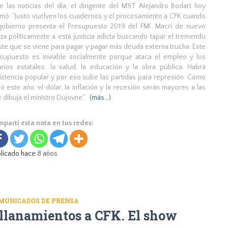
e las noticias del día, el dirigente del MST Alejandro Bodart hoy
rmó: “Justo vuelven los cuadernos y el procesamiento a CFK cuando
gobierno presenta el Presupuesto 2019 del FMI. Macri de nuevo
liza políticamente a esta justicia adicta buscando tapar el tremendo
ste que se viene para pagar y pagar más deuda externa trucha. Este
supuesto es inviable socialmente porque ataca el empleo y los
arios estatales; la salud, la educación y la obra pública. Habrá
istencia popular y por eso sube las partidas para represión. Como
ó este año, el dólar, la inflación y la recesión serán mayores a las
 dibuja el ministro Dujovne.”
(más…)
partí esta nota en tus redes:
licado hace
8 años
MUNICADOS DE PRENSA
llanamientos a CFK. El show