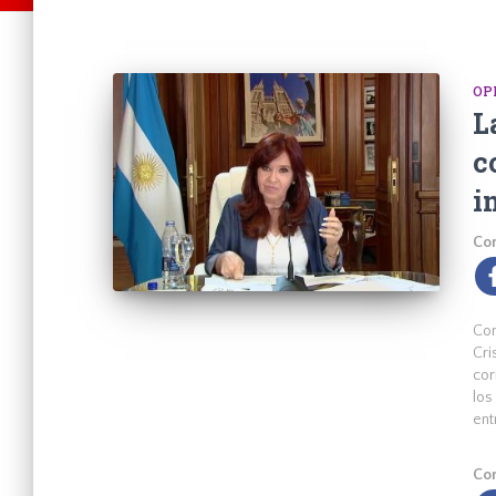
OP
L
c
i
Com
Com
Cri
cor
los
ent
Com