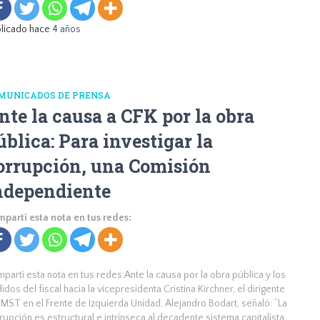
licado hace
4 años
MUNICADOS DE PRENSA
nte la causa a CFK por la obra
ública: Para investigar la
orrupción, una Comisión
ndependiente
partí esta nota en tus redes:
partí esta nota en tus redes:Ante la causa por la obra pública y los
idos del fiscal hacia la vicepresidenta Cristina Kirchner, el dirigente
 MST en el Frente de Izquierda Unidad, Alejandro Bodart, señaló: “La
rupción es estructural e intrínseca al decadente sistema capitalista.