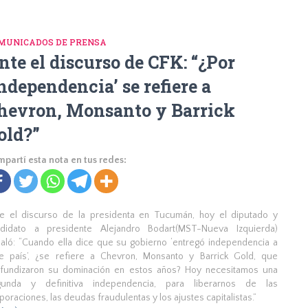
MUNICADOS DE PRENSA
nte el discurso de CFK: “¿Por
independencia’ se refiere a
hevron, Monsanto y Barrick
old?”
partí esta nota en tus redes:
e el discurso de la presidenta en Tucumán, hoy el diputado y
ndidato a presidente Alejandro Bodart(MST-Nueva Izquierda)
aló: “Cuando ella dice que su gobierno ‘entregó independencia a
e país’, ¿se refiere a Chevron, Monsanto y Barrick Gold, que
fundizaron su dominación en estos años? Hoy necesitamos una
gunda y definitiva independencia, para liberarnos de las
poraciones, las deudas fraudulentas y los ajustes capitalistas.”