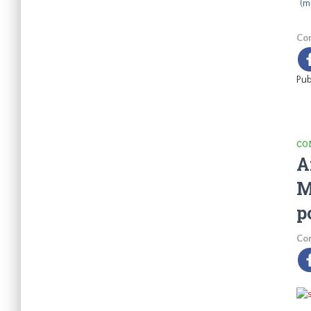
(m
Com
Pub
CO
A
M
p
Com