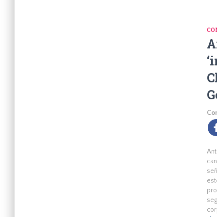
CO
A
‘
C
G
Com
Ant
ca
señ
est
pro
se
cor