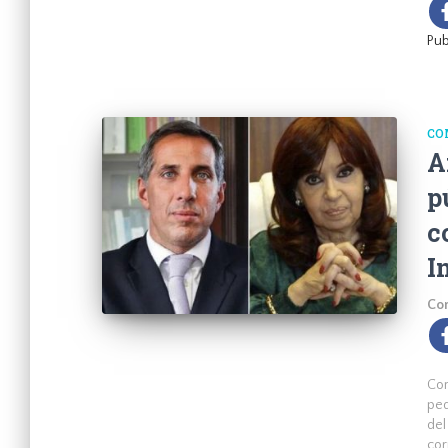
Pub
CO
A
p
c
I
Com
Com
ped
del
cor