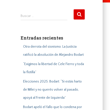
B
Buscar …
u
s
c
a
Entradas recientes
r
:
Otra derrota del sionismo. La Justicia
ratificó la absolución de Alejandro Bodart
“Exigimos la libertad de Cele Fierro y toda
la flotilla”
Elecciones 2025. Bodart: “Si estás harto
de Milei y no querés volver al pasado,
apoyá al Frente de Izquierda”
Bodart apeló el fallo que lo condena por