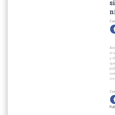
s
n
Com
Ant
el 
y e
que
púb
sie
cre
Com
Pub