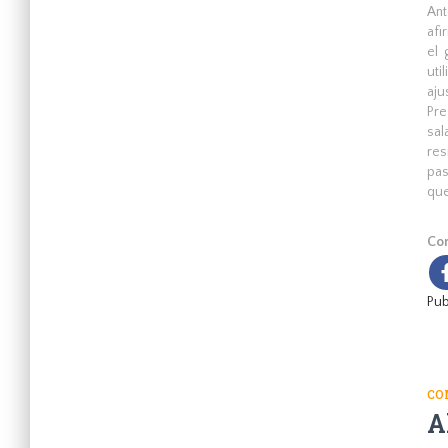
Ant
afi
el 
uti
aju
Pre
sal
res
pas
que
Com
Pub
CO
A