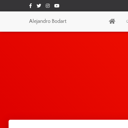
Alejandro Bodart
.
Q