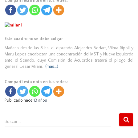
Compartí esta nota en tus redes:
Este cuadro no se debe colgar
Mañana desde las 8 hs, el diputado Alejandro Bodart, Vilma Ripoll y
Maru Lopes encabezan una concentración del MST y Nueva Izquierda
ante el Senado, cuya Comisión de Acuerdos tratará el pliego del
general César Milani.
(más…)
Compartí esta nota en tus redes:
Publicado hace
13 años
B
Buscar …
u
s
c