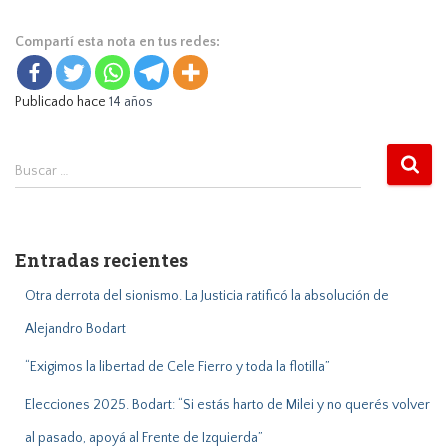
Compartí esta nota en tus redes:
Publicado hace
14 años
B
Buscar …
u
s
c
a
Entradas recientes
r
:
Otra derrota del sionismo. La Justicia ratificó la absolución de
Alejandro Bodart
“Exigimos la libertad de Cele Fierro y toda la flotilla”
Elecciones 2025. Bodart: “Si estás harto de Milei y no querés volver
al pasado, apoyá al Frente de Izquierda”