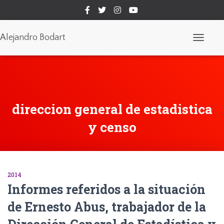
Alejandro Bodart
Cambiar
modo
de
navegaci
direccion general de estadistica
y censo
2014
Informes referidos a la situación
de Ernesto Abus, trabajador de la