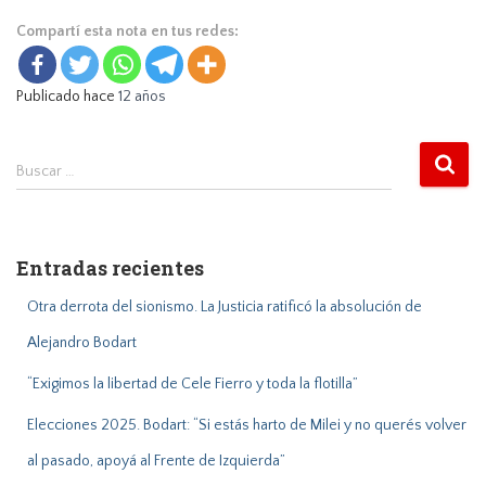
Compartí esta nota en tus redes:
Publicado hace
12 años
B
Buscar …
u
s
c
a
Entradas recientes
r
:
Otra derrota del sionismo. La Justicia ratificó la absolución de
Alejandro Bodart
“Exigimos la libertad de Cele Fierro y toda la flotilla”
Elecciones 2025. Bodart: “Si estás harto de Milei y no querés volver
al pasado, apoyá al Frente de Izquierda”