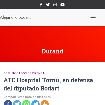
Alejandro Bodart
Cambiar
modo
de
navegaci
Durand
COMUNICADOS DE PRENSA
ATE Hospital Tornú, en defensa
del diputado Bodart
Compartí esta nota en tus redes: