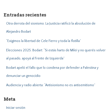
s
c
a
Entradas recientes
r
:
Otra derrota del sionismo. La Justicia ratificó la absolución de
Alejandro Bodart
“Exigimos la libertad de Cele Fierro y toda la flotilla”
Elecciones 2025. Bodart: “Si estás harto de Milei y no querés volver
al pasado, apoyá al Frente de Izquierda”
Bodart apeló el fallo que lo condena por defender a Palestina y
denunciar un genocidio
Audiencia y radio abierta: “Antisionismo no es antisemitismo”
Meta
Iniciar sesión