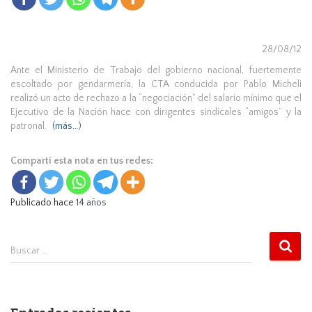
28/08/12
Ante el Ministerio de Trabajo del gobierno nacional, fuertemente
escoltado por gendarmería, la CTA conducida por Pablo Micheli
realizó un acto de rechazo a la “negociación” del salario mínimo que el
Ejecutivo de la Nación hace con dirigentes sindicales “amigos” y la
patronal.
(más…)
Compartí esta nota en tus redes:
Publicado hace
14 años
B
Buscar …
u
s
c
a