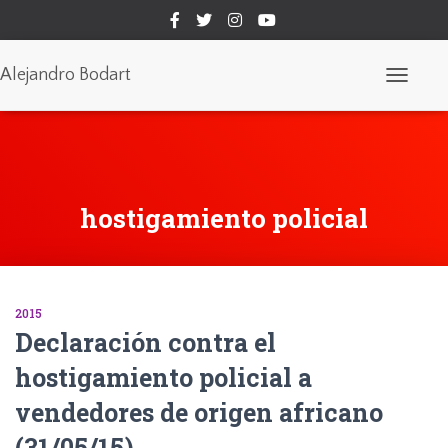
Alejandro Bodart
Cambiar
modo
de
navegaci
hostigamiento policial
2015
Declaración contra el
hostigamiento policial a
vendedores de origen africano
(31/05/15)