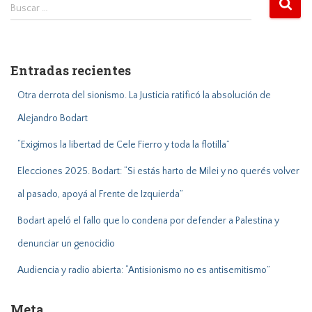
B
Buscar …
u
s
c
a
Entradas recientes
r
:
Otra derrota del sionismo. La Justicia ratificó la absolución de
Alejandro Bodart
“Exigimos la libertad de Cele Fierro y toda la flotilla”
Elecciones 2025. Bodart: “Si estás harto de Milei y no querés volver
al pasado, apoyá al Frente de Izquierda”
Bodart apeló el fallo que lo condena por defender a Palestina y
denunciar un genocidio
Audiencia y radio abierta: “Antisionismo no es antisemitismo”
Meta