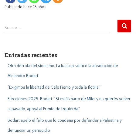
Publicado hace
13 años
B
Buscar …
u
s
c
a
Entradas recientes
r
:
Otra derrota del sionismo. La Justicia ratificó la absolución de
Alejandro Bodart
“Exigimos la libertad de Cele Fierro y toda la flotilla”
Elecciones 2025. Bodart: “Si estás harto de Milei y no querés volver
al pasado, apoyá al Frente de Izquierda”
Bodart apeló el fallo que lo condena por defender a Palestina y
denunciar un genocidio