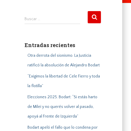
B
Buscar …
u
s
c
a
Entradas recientes
r
:
Otra derrota del sionismo. La Justicia
ratificó la absolución de Alejandro Bodart
“Exigimos la libertad de Cele Fierro y toda
la flotilla”
Elecciones 2025. Bodart: “Si estás harto
de Milei y no querés volver al pasado,
apoyá al Frente de Izquierda”
Bodart apeló el fallo que lo condena por