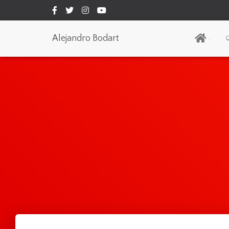
Alejandro Bodart
.
Q