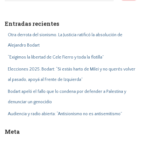
s
c
a
Entradas recientes
r
:
Otra derrota del sionismo. La Justicia ratificó la absolución de
Alejandro Bodart
“Exigimos la libertad de Cele Fierro y toda la flotilla”
Elecciones 2025. Bodart: “Si estás harto de Milei y no querés volver
al pasado, apoyá al Frente de Izquierda”
Bodart apeló el fallo que lo condena por defender a Palestina y
denunciar un genocidio
Audiencia y radio abierta: “Antisionismo no es antisemitismo”
Meta