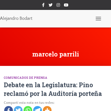
Alejandro Bodart
Cambiar
modo
de
navegaci
marcelo parrili
COMUNICADOS DE PRENSA
Debate en la Legislatura: Pino
reclamó por la Auditoría porteña
Compartí esta nota en tus redes: