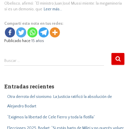
Obelisco, afirmó: “El ministro Juan José Mussi miente: la megaminería
sí es un demonio, que
Leer más…
Compartí esta nota en tus redes:
Publicado hace
15 años
B
Buscar …
u
s
c
a
Entradas recientes
r
:
Otra derrota del sionismo. La Justicia ratificó la absolución de
Alejandro Bodart
“Exigimos la libertad de Cele Fierro y toda la flotilla”
Elecciones 2025. Bodart: “Si estás harto de Milei y no querés volver