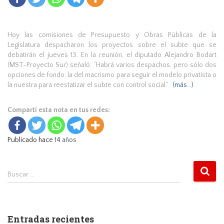
Hoy las comisiones de Presupuesto y Obras Públicas de la
Legislatura despacharon los proyectos sobre el subte que se
debatirán el jueves 13. En la reunión, el diputado Alejandro Bodart
(MST-Proyecto Sur) señaló: “Habrá varios despachos, pero sólo dos
opciones de fondo: la del macrismo para seguir el modelo privatista o
la nuestra para reestatizar el subte con control social.”
(más…)
Compartí esta nota en tus redes:
Publicado hace
14 años
B
Buscar …
u
s
c
a
Entradas recientes
r