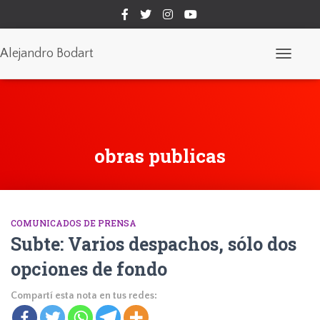
Alejandro Bodart
Cambiar
modo
de
navegaci
obras publicas
COMUNICADOS DE PRENSA
Subte: Varios despachos, sólo dos
opciones de fondo
Compartí esta nota en tus redes: