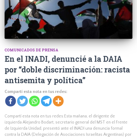
COMUNICADOS DE PRENSA
En el INADI, denuncié a la DAIA
por “doble discriminación: racista
antisemita y política”
Compartí esta nota en tus redes:
Compartí esta nota en tus redes:Esta mañana, el dirigente de
izquierda Alejandro Bodart, secretario general del MST en el Frente
de Izquierda Unidad, presentó ante el INADI una denuncia formal
contra la DAIA (Delegación de Asociaciones Israelitas Argentinas) por