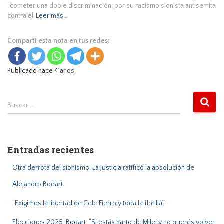
“cometer una doble discriminación: por su racismo sionista antisemita
contra el
Leer más…
Compartí esta nota en tus redes:
Publicado hace
4 años
B
Buscar …
u
s
c
a
Entradas recientes
r
:
Otra derrota del sionismo. La Justicia ratificó la absolución de
Alejandro Bodart
“Exigimos la libertad de Cele Fierro y toda la flotilla”
Elecciones 2025. Bodart: “Si estás harto de Milei y no querés volver