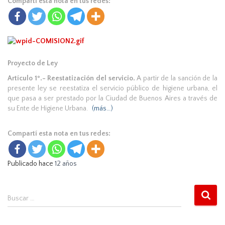
Compartí esta nota en tus redes:
Proyecto de Ley
Artículo 1º.- Reestatización del servicio.
A partir de la sanción de la
presente ley se reestatiza el servicio público de higiene urbana, el
que pasa a ser prestado por la Ciudad de Buenos Aires a través de
su Ente de Higiene Urbana.
(más…)
Compartí esta nota en tus redes:
Publicado hace
12 años
B
Buscar …
u
s
c