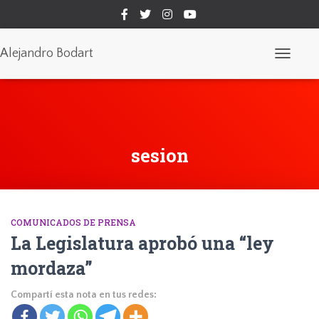
Alejandro Bodart
Cambiar
modo
de
navegaci
sesion
COMUNICADOS DE PRENSA
La Legislatura aprobó una “ley
mordaza”
Compartí esta nota en tus redes: