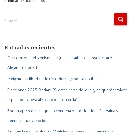
Publicado hace
14 años
B
Buscar …
u
s
c
a
Entradas recientes
r
:
Otra derrota del sionismo. La Justicia ratificó la absolución de
Alejandro Bodart
“Exigimos la libertad de Cele Fierro y toda la flotilla”
Elecciones 2025. Bodart: “Si estás harto de Milei y no querés volver
al pasado, apoyá al Frente de Izquierda”
Bodart apeló el fallo que lo condena por defender a Palestina y
denunciar un genocidio