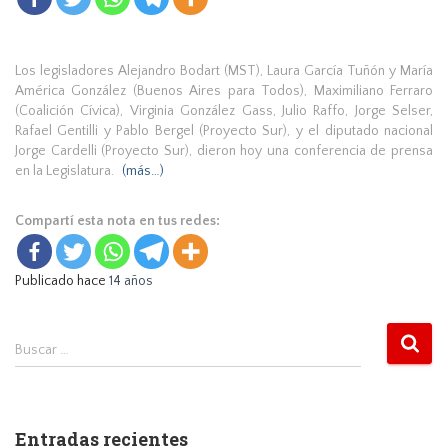
Los legisladores Alejandro Bodart (MST), Laura García Tuñón y María
América González (Buenos Aires para Todos), Maximiliano Ferraro
(Coalición Cívica), Virginia González Gass, Julio Raffo, Jorge Selser,
Rafael Gentilli y Pablo Bergel (Proyecto Sur), y el diputado nacional
Jorge Cardelli (Proyecto Sur), dieron hoy una conferencia de prensa
en la Legislatura.
(más…)
Compartí esta nota en tus redes:
Publicado hace
14 años
B
Buscar …
u
s
c
a
Entradas recientes
r