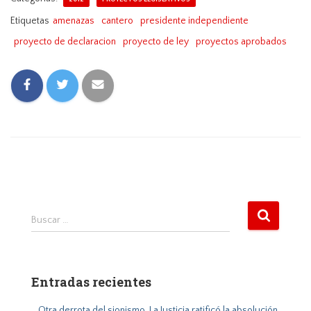
Etiquetas
amenazas
cantero
presidente independiente
proyecto de declaracion
proyecto de ley
proyectos aprobados
B
Buscar …
u
s
c
a
Entradas recientes
r
:
Otra derrota del sionismo. La Justicia ratificó la absolución