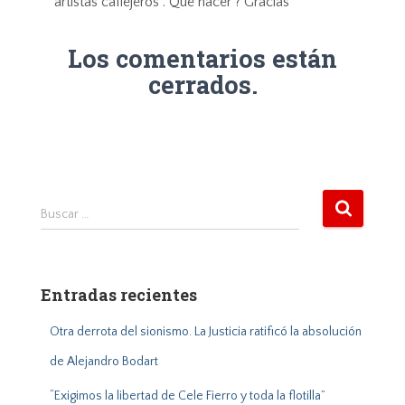
artistas callejeros . Que hacer ? Gracias
Los comentarios están
cerrados.
B
Buscar …
u
s
c
a
Entradas recientes
r
:
Otra derrota del sionismo. La Justicia ratificó la absolución
de Alejandro Bodart
“Exigimos la libertad de Cele Fierro y toda la flotilla”