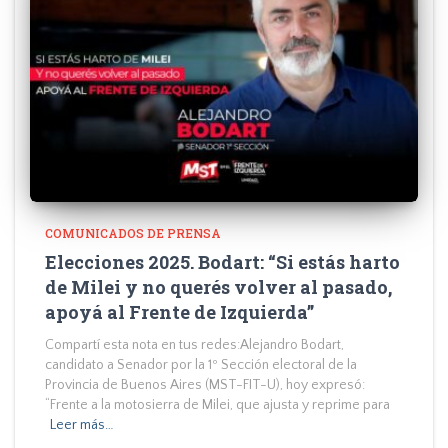
COMUNICADOS DE PRENSA
Elecciones 2025. Bodart: “Si estás harto
de Milei y no querés volver al pasado,
apoyá al Frente de Izquierda”
Compartí esta nota en tus redes:Alejandro Bodart,
candidato a Senador por la 1º Sección electoral de la
Provincia de Buenos Aires (MST-FIT-U), hoy expresó:
“Frente a la motosierra de Milei, que ajusta y reprime para
Leer más…