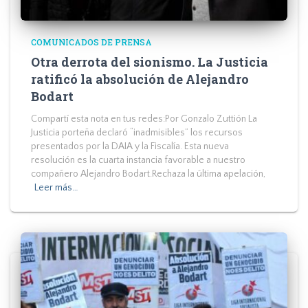
COMUNICADOS DE PRENSA
Otra derrota del sionismo. La Justicia
ratificó la absolución de Alejandro
Bodart
Compartí esta nota en tus redes:Por Gonzalo Zuttión La
Justicia porteña declaró “inadmisibles” los recursos
presentados por la DAIA y la Fiscalía. Esta nueva
resolución es la cuarta instancia favorable a nuestro
compañero Alejandro Bodart.Rechaza la última apelación,
Leer más…