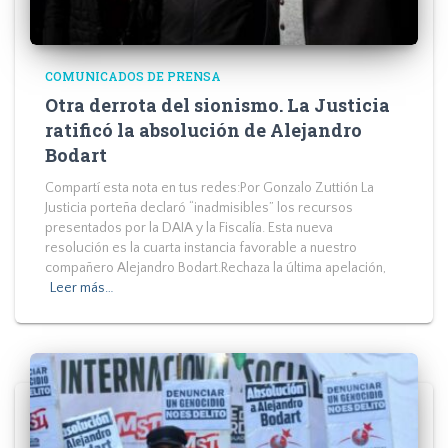
COMUNICADOS DE PRENSA
Otra derrota del sionismo. La Justicia
ratificó la absolución de Alejandro
Bodart
Compartí esta nota en tus redes:Por Gonzalo Zuttión La
Justicia porteña declaró “inadmisibles” los recursos
presentados por la DAIA y la Fiscalía. Esta nueva
resolución es la cuarta instancia favorable a nuestro
compañero Alejandro Bodart.Rechaza la última apelación,
Leer más…