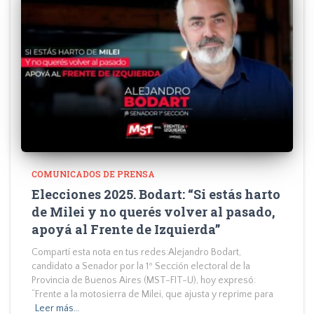
COMUNICADOS DE PRENSA
Elecciones 2025. Bodart: “Si estás harto
de Milei y no querés volver al pasado,
apoyá al Frente de Izquierda”
Compartí esta nota en tus redes:Alejandro Bodart,
candidato a Senador por la 1º Sección electoral de la
Provincia de Buenos Aires (MST-FIT-U), hoy expresó:
“Frente a la motosierra de Milei, que ajusta y reprime para
Leer más…