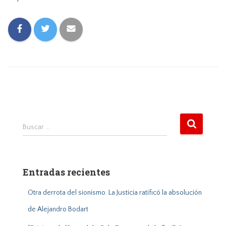
B
Buscar …
u
s
c
a
Entradas recientes
r
:
Otra derrota del sionismo. La Justicia ratificó la absolución
de Alejandro Bodart