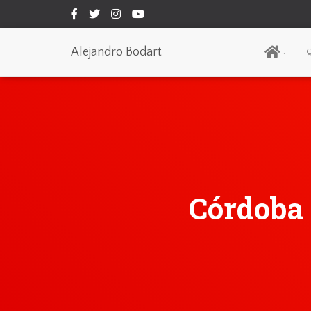
Alejandro Bodart
.
Q
Córdoba 