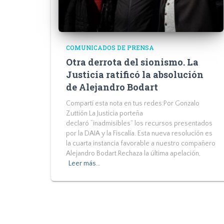
COMUNICADOS DE PRENSA
Otra derrota del sionismo. La
Justicia ratificó la absolución
de Alejandro Bodart
Compartí esta nota en tus redes:Por Gonzalo
Zuttión La Justicia porteña
declaró “inadmisibles” los recursos presentados
por la DAIA y la Fiscalía. Esta nueva resolución es
la cuarta instancia favorable a nuestro compañero
Alejandro Bodart.Rechaza la última apelación,
Leer más…