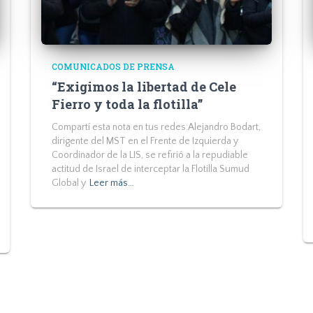
COMUNICADOS DE PRENSA
“Exigimos la libertad de Cele
Fierro y toda la flotilla”
Compartí esta nota en tus redes:Alejandro Bodart,
dirigente del MST en el Frente de Izquierda y
Coordinador de la LIS, se refirió a la repudiable
actitud de Israel de interceptar la Flotilla Sumud
Global y
Leer más…