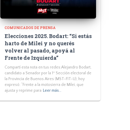
COMUNICADOS DE PRENSA
Elecciones 2025. Bodart: “Si estás
harto de Milei y no querés
volver al pasado, apoyá al
Frente de Izquierda”
Compartí esta nota en tus redes:Alejandro Bodart,
candidato a Senador por la 1º Sección electoral de
la Provincia de Buenos Aires (MST-FIT-U), hoy
expresó: “Frente a la motosierra de Milei, que
ajusta y reprime para
Leer más…