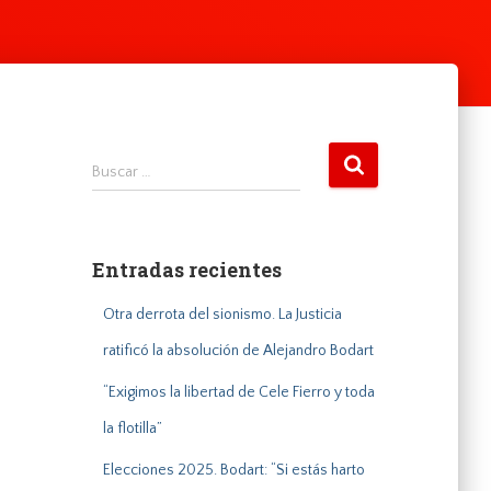
B
Buscar …
u
s
c
a
Entradas recientes
r
:
Otra derrota del sionismo. La Justicia
ratificó la absolución de Alejandro Bodart
“Exigimos la libertad de Cele Fierro y toda
la flotilla”
Elecciones 2025. Bodart: “Si estás harto