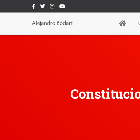
Alejandro Bodart
.
Q
Constitucio