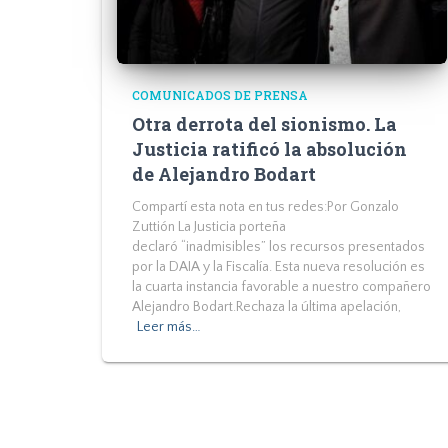
COMUNICADOS DE PRENSA
Otra derrota del sionismo. La
Justicia ratificó la absolución
de Alejandro Bodart
Compartí esta nota en tus redes:Por Gonzalo
Zuttión La Justicia porteña
declaró “inadmisibles” los recursos presentados
por la DAIA y la Fiscalía. Esta nueva resolución es
la cuarta instancia favorable a nuestro compañero
Alejandro Bodart.Rechaza la última apelación,
Leer más…