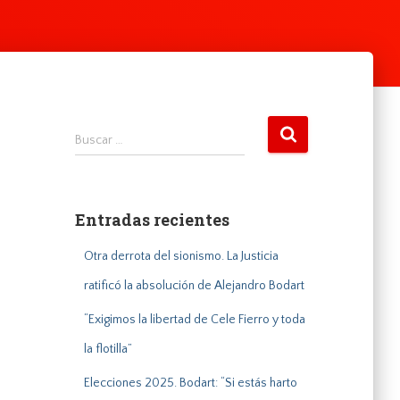
B
Buscar …
u
s
c
a
Entradas recientes
r
:
Otra derrota del sionismo. La Justicia
ratificó la absolución de Alejandro Bodart
“Exigimos la libertad de Cele Fierro y toda
la flotilla”
Elecciones 2025. Bodart: “Si estás harto