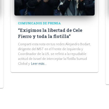
COMUNICADOS DE PRENSA
“Exigimos la libertad de Cele
Fierro y toda la flotilla”
Compartí esta nota en tus redes:Alejandro Bodart,
dirigente del MST en el Frente de Izquierda y
Coordinador de la LIS, se refirió a la repudiable
actitud de Israel de interceptar la Flotilla Sumud
Global y
Leer más…