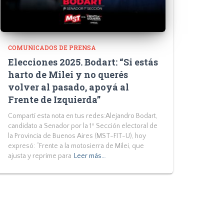
COMUNICADOS DE PRENSA
Elecciones 2025. Bodart: “Si estás
harto de Milei y no querés
volver al pasado, apoyá al
Frente de Izquierda”
Compartí esta nota en tus redes:Alejandro Bodart,
candidato a Senador por la 1º Sección electoral de
la Provincia de Buenos Aires (MST-FIT-U), hoy
expresó: “Frente a la motosierra de Milei, que
ajusta y reprime para
Leer más…