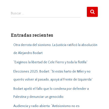
B
Buscar …
u
s
c
a
Entradas recientes
r
:
Otra derrota del sionismo. La Justicia ratificó la absolución
de Alejandro Bodart
“Exigimos la libertad de Cele Fierro y toda la flotilla”
Elecciones 2025. Bodart: “Si estás harto de Milei y no
querés volver al pasado, apoyá al Frente de Izquierda”
Bodart apeló el fallo que lo condena por defender a
Palestina y denunciar un genocidio
Audiencia y radio abierta: “Antisionismo no es