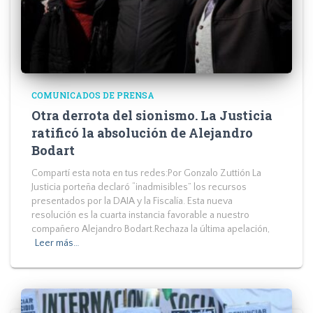
COMUNICADOS DE PRENSA
Otra derrota del sionismo. La Justicia
ratificó la absolución de Alejandro
Bodart
Compartí esta nota en tus redes:Por Gonzalo Zuttión La
Justicia porteña declaró “inadmisibles” los recursos
presentados por la DAIA y la Fiscalía. Esta nueva
resolución es la cuarta instancia favorable a nuestro
compañero Alejandro Bodart.Rechaza la última apelación,
Leer más…