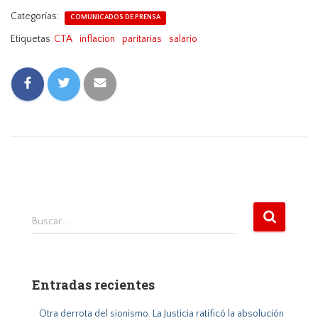
Categorías:
COMUNICADOS DE PRENSA
Etiquetas
CTA
inflacion
paritarias
salario
B
Buscar …
u
s
c
a
Entradas recientes
r
:
Otra derrota del sionismo. La Justicia ratificó la absolución