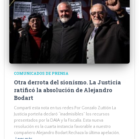
COMUNICADOS DE PRENSA
Otra derrota del sionismo. La Justicia
ratificó la absolución de Alejandro
Bodart
Compartí esta nota en tus redes:Por Gonzalo Zuttión La
Justicia porteña declaró “inadmisibles” los recursos
presentados por la DAIA y la Fiscalía. Esta nueva
resolución es la cuarta instancia favorable a nuestro
compañero Alejandro Bodart.Rechaza la última apelación,
Leer más…