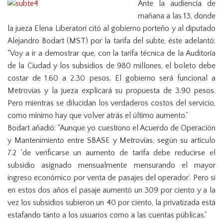
Ante la audiencia de
n
mañana a las 13, donde
la jueza Elena Liberatori citó al gobierno porteño y al diputado
Alejandro Bodart (MST) por la tarifa del subte, éste adelantó:
“Voy a ir a demostrar que, con la tarifa técnica de la Auditoría
de la Ciudad y los subsidios de 980 millones, el boleto debe
costar de 1.60 a 2.30 pesos. El gobierno será funcional a
Metrovías y la jueza explicará su propuesta de 3.90 pesos.
Pero mientras se dilucidan los verdaderos costos del servicio,
como mínimo hay que volver atrás el último aumento.”
Bodart añadió: “Aunque yo cuestiono el Acuerdo de Operación
y Mantenimiento entre SBASE y Metrovías, según su artículo
7.2 ‘de verificarse un aumento de tarifa debe reducirse el
subsidio asignado mensualmente mensurando el mayor
ingreso económico por venta de pasajes del operador’. Pero si
en estos dos años el pasaje aumentó un 309 por ciento y a la
vez los subsidios subieron un 40 por ciento, la privatizada está
estafando tanto a los usuarios como a las cuentas públicas.”