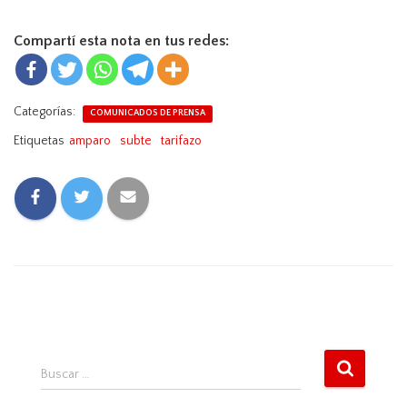
Compartí esta nota en tus redes:
Categorías:
COMUNICADOS DE PRENSA
Etiquetas
amparo
subte
tarifazo
B
Buscar …
u
s