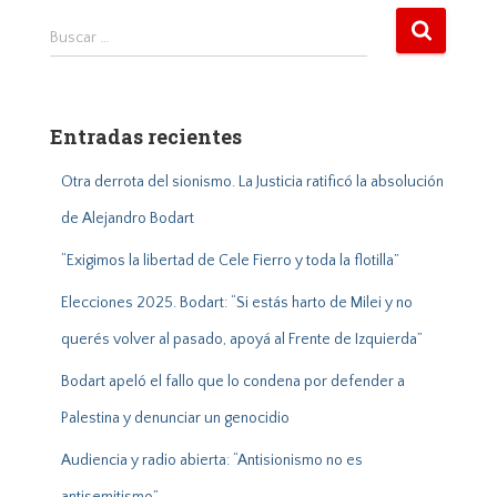
B
Buscar …
u
s
c
a
Entradas recientes
r
:
Otra derrota del sionismo. La Justicia ratificó la absolución
de Alejandro Bodart
“Exigimos la libertad de Cele Fierro y toda la flotilla”
Elecciones 2025. Bodart: “Si estás harto de Milei y no
querés volver al pasado, apoyá al Frente de Izquierda”
Bodart apeló el fallo que lo condena por defender a
Palestina y denunciar un genocidio
Audiencia y radio abierta: “Antisionismo no es