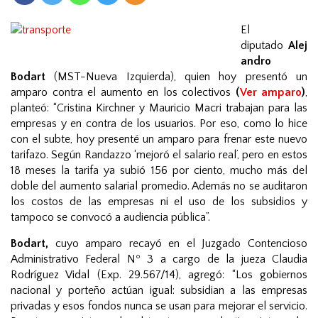
n
El
diputado
Alej
andro
Bodart
(MST-Nueva Izquierda), quien hoy presentó un
amparo contra el aumento en los colectivos
(
Ver amparo
)
,
planteó: “Cristina Kirchner y Mauricio Macri trabajan para las
empresas y en contra de los usuarios. Por eso, como lo hice
con el subte, hoy presenté un amparo para frenar este nuevo
tarifazo. Según Randazzo ‘mejoró el salario real’, pero en estos
18 meses la tarifa ya subió 156 por ciento, mucho más del
doble del aumento salarial promedio. Además no se auditaron
los costos de las empresas ni el uso de los subsidios y
tampoco se convocó a audiencia pública”.
Bodart,
cuyo amparo recayó en el Juzgado Contencioso
Administrativo Federal Nº 3 a cargo de la jueza Claudia
Rodríguez Vidal (Exp. 29.567/14), agregó: “Los gobiernos
nacional y porteño actúan igual: subsidian a las empresas
privadas y esos fondos nunca se usan para mejorar el servicio.