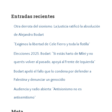
s
c
a
Entradas recientes
r
:
Otra derrota del sionismo. La Justicia ratificó la absolución
de Alejandro Bodart
“Exigimos la libertad de Cele Fierro y toda la flotilla”
Elecciones 2025. Bodart: “Si estás harto de Milei y no
querés volver al pasado, apoyá al Frente de Izquierda”
Bodart apeló el fallo que lo condena por defender a
Palestina y denunciar un genocidio
Audiencia y radio abierta: “Antisionismo no es
antisemitismo”
Meta