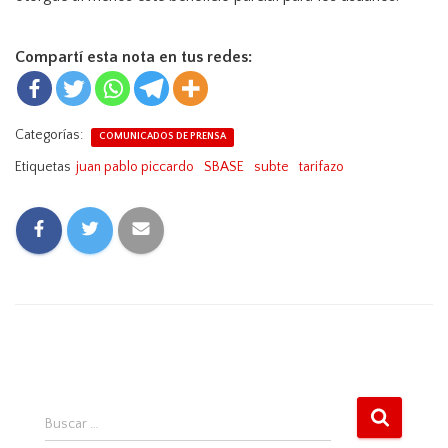
Compartí esta nota en tus redes:
Categorías:
COMUNICADOS DE PRENSA
Etiquetas
juan pablo piccardo
SBASE
subte
tarifazo
B
Buscar …
u