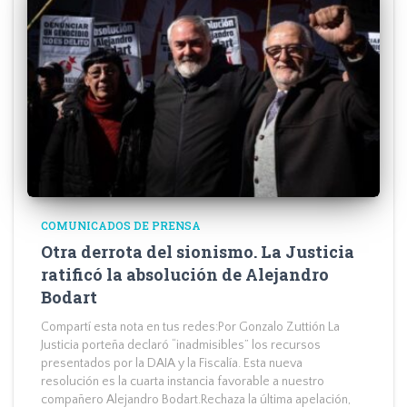
COMUNICADOS DE PRENSA
Otra derrota del sionismo. La Justicia
ratificó la absolución de Alejandro
Bodart
Compartí esta nota en tus redes:Por Gonzalo Zuttión La
Justicia porteña declaró “inadmisibles” los recursos
presentados por la DAIA y la Fiscalía. Esta nueva
resolución es la cuarta instancia favorable a nuestro
compañero Alejandro Bodart.Rechaza la última apelación,