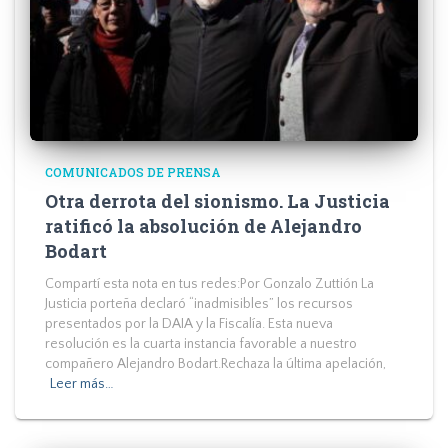
COMUNICADOS DE PRENSA
Otra derrota del sionismo. La Justicia
ratificó la absolución de Alejandro
Bodart
Compartí esta nota en tus redes:Por Gonzalo Zuttión La
Justicia porteña declaró “inadmisibles” los recursos
presentados por la DAIA y la Fiscalía. Esta nueva
resolución es la cuarta instancia favorable a nuestro
compañero Alejandro Bodart.Rechaza la última apelación,
Leer más…