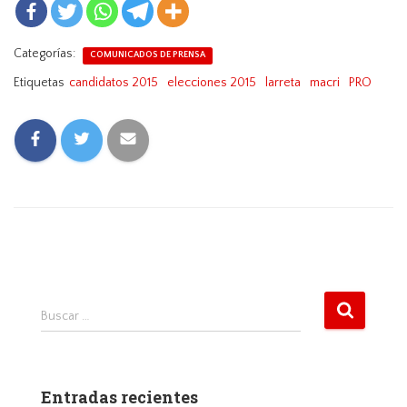
Categorías:
COMUNICADOS DE PRENSA
Etiquetas
candidatos 2015
elecciones 2015
larreta
macri
PRO
B
Buscar …
u
s
c
a
Entradas recientes
r