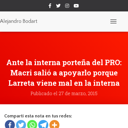
Alejandro Bodart
C
a
m
b
i
a
r
Ante la interna porteña del PRO:
m
o
d
Macri salió a apoyarlo porque
o
d
Larreta viene mal en la interna
e
n
Publicado el
27 de marzo, 2015
a
v
e
g
a
Compartí esta nota en tus redes:
c
i
ó