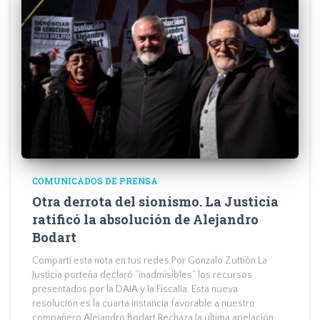
COMUNICADOS DE PRENSA
Otra derrota del sionismo. La Justicia
ratificó la absolución de Alejandro
Bodart
Compartí esta nota en tus redes:Por Gonzalo Zuttión La
Justicia porteña declaró “inadmisibles” los recursos
presentados por la DAIA y la Fiscalía. Esta nueva
resolución es la cuarta instancia favorable a nuestro
compañero Alejandro Bodart.Rechaza la última apelación,