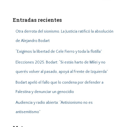
s
c
a
Entradas recientes
r
:
Otra derrota del sionismo. La Justicia ratificó la absolución
de Alejandro Bodart
“Exigimos la libertad de Cele Fierro y toda la flotilla”
Elecciones 2025. Bodart: “Si estás harto de Milei y no
querés volver al pasado, apoyá al Frente de Izquierda”
Bodart apeló el fallo que lo condena por defender a
Palestina y denunciar un genocidio
Audiencia y radio abierta: “Antisionismo no es
antisemitismo”