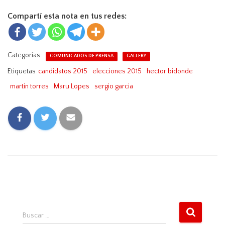
Compartí esta nota en tus redes:
Categorías:
COMUNICADOS DE PRENSA
GALLERY
Etiquetas
candidatos 2015
elecciones 2015
hector bidonde
martin torres
Maru Lopes
sergio garcia
B
Buscar …
u