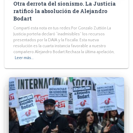
Otra derrota del sionismo. La Justicia
ratificó la absolución de Alejandro
Bodart
Compartí esta nota en tus redes:Por Gonzalo Zuttión La
Justicia porteña declaró “inadmisibles” los recursos
presentados por la DAIA y la Fiscalía. Esta nueva
resolución es la cuarta instancia favorable a nuestro
compañero Alejandro Bodart.Rechaza la última apelación,
Leer más…