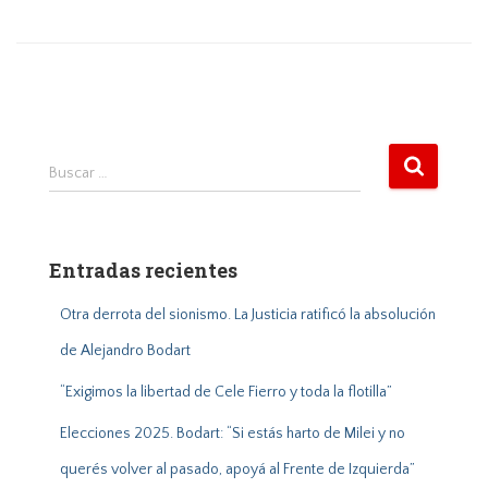
B
Buscar …
u
s
c
a
Entradas recientes
r
:
Otra derrota del sionismo. La Justicia ratificó la absolución
de Alejandro Bodart
“Exigimos la libertad de Cele Fierro y toda la flotilla”
Elecciones 2025. Bodart: “Si estás harto de Milei y no
querés volver al pasado, apoyá al Frente de Izquierda”