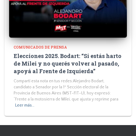
COMUNICADOS DE PRENSA
Elecciones 2025. Bodart: “Si estás harto
de Milei y no querés volver al pasado,
apoyá al Frente de Izquierda”
Compartí esta nota en tus redes:Alejandro Bodart,
candidato a Senador por la 1º Sección electoral de la
Provincia de Buenos Aires (MST-FIT-U), hoy expresó:
“Frente a la motosierra de Milei, que ajusta y reprime para
Leer más…