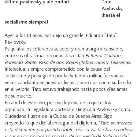
Tato
n
Pavlovsky,
¡hasta el
socialismo siempre!
Ayer, a los 81 años, nos dejó un grande: Eduardo “Tato”
Pavlovsky.
Psiquiatra, psicoterapeuta, actor y dramaturgo incansable,
entre sus obras más reconocidas están
El Señor Galíndez
,
Potestad
,
Pablo
,
Paso de dos
,
Rojos globos rojos
y
Telarañas
.
Intelectual siempre comprometido con la causa del
socialismo y perseguido por la dictadura militar, fue varias
veces candidato en nuestras listas. Como nos contó su familia
en el velorio, Tato estuvo trabajando hasta pocos días antes
de su muerte.
En abril de este año, por una ley mía de la que estoy
orgulloso, la Legislatura porteña distinguió a Pavlovsky como
Ciudadano Ilustre de la Ciudad de Buenos Aires. Sigo
creyendo lo que dije al entregarle el diploma,
“Tato se merece
esta distinción por partida doble: por su vasta obra creadora
y por su compromiso social y de izquierda de toda la vida”
.