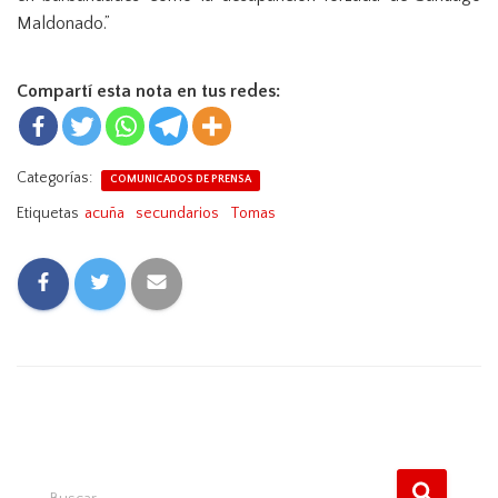
Maldonado.”
Compartí esta nota en tus redes:
Categorías:
COMUNICADOS DE PRENSA
Etiquetas
acuña
secundarios
Tomas
B