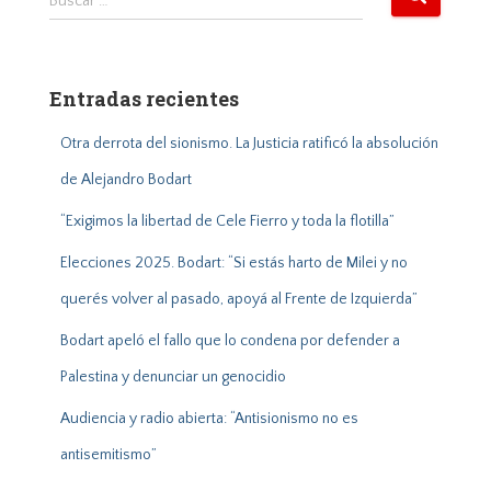
Buscar …
u
s
c
a
Entradas recientes
r
:
Otra derrota del sionismo. La Justicia ratificó la absolución
de Alejandro Bodart
“Exigimos la libertad de Cele Fierro y toda la flotilla”
Elecciones 2025. Bodart: “Si estás harto de Milei y no
querés volver al pasado, apoyá al Frente de Izquierda”
Bodart apeló el fallo que lo condena por defender a
Palestina y denunciar un genocidio
Audiencia y radio abierta: “Antisionismo no es
antisemitismo”