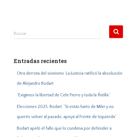
B
Buscar …
u
s
c
a
Entradas recientes
r
:
Otra derrota del sionismo. La Justicia ratificó la absolución
de Alejandro Bodart
“Exigimos la libertad de Cele Fierro y toda la flotilla”
Elecciones 2025. Bodart: “Si estás harto de Milei y no
querés volver al pasado, apoyá al Frente de Izquierda”
Bodart apeló el fallo que lo condena por defender a