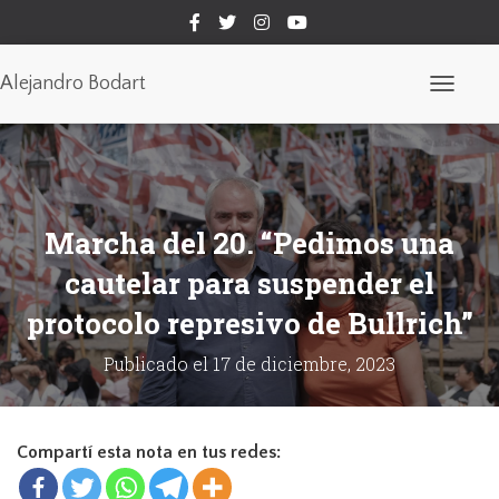
Alejandro Bodart
C
a
m
b
i
a
r
Marcha del 20. “Pedimos una
m
o
d
cautelar para suspender el
o
d
protocolo represivo de Bullrich”
e
n
Publicado el
17 de diciembre, 2023
a
v
e
g
a
Compartí esta nota en tus redes:
c
i
ó