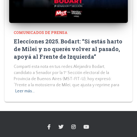
COMUNICADOS DE PRENSA
Elecciones 2025. Bodart: “Si estás harto
de Milei y no querés volver al pasado,
apoyá al Frente de Izquierda”
Compartí esta nota en tus redes:Alejandro Bodart,
candidato a Senador por la 1º Sección electoral de la
Provincia de Buenos Aires (MST-FIT-U), hoy expresó:
“Frente a la motosierra de Milei, que ajusta y reprime para
Leer más…