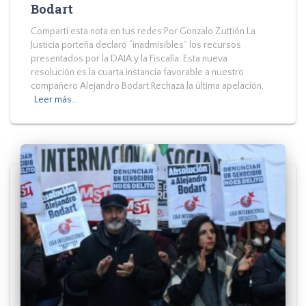
Bodart
Compartí esta nota en tus redes:Por Gonzalo Zuttión La
Justicia porteña declaró “inadmisibles” los recursos
presentados por la DAIA y la Fiscalía. Esta nueva
resolución es la cuarta instancia favorable a nuestro
compañero Alejandro Bodart.Rechaza la última apelación,
Leer más…