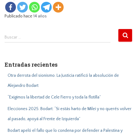
Publicado hace
14 años
B
Buscar …
u
s
c
a
Entradas recientes
r
:
Otra derrota del sionismo. La Justicia ratificó la absolución de
Alejandro Bodart
“Exigimos la libertad de Cele Fierro y toda la flotilla”
Elecciones 2025. Bodart: “Si estás harto de Milei y no querés volver
al pasado, apoyá al Frente de Izquierda”
Bodart apeló el fallo que lo condena por defender a Palestina y