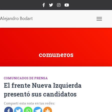
Alejandro Bodart
Cambiar
modo
de
navegaci
comuneros
COMUNICADOS DE PRENSA
El frente Nueva Izquierda
presentó sus candidatos
Compartí esta nota en tus redes: