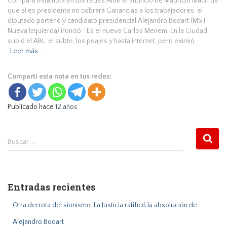
Compartí esta nota en tus redes:Ante el anuncio de Mauricio Macri de
que si es presidente no cobrará Ganancias a los trabajadores, el
diputado porteño y candidato presidencial Alejandro Bodart (MST-
Nueva Izquierda) ironizó: “Es el nuevo Carlos Menem. En la Ciudad
subió el ABL, el subte, los peajes y hasta internet, pero eximió
Leer más…
Compartí esta nota en tus redes:
Publicado hace
12 años
B
Buscar …
u
s
c
a
Entradas recientes
r
:
Otra derrota del sionismo. La Justicia ratificó la absolución de
Alejandro Bodart