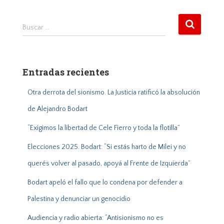
B
Buscar …
u
s
c
a
Entradas recientes
r
:
Otra derrota del sionismo. La Justicia ratificó la absolución
de Alejandro Bodart
“Exigimos la libertad de Cele Fierro y toda la flotilla”
Elecciones 2025. Bodart: “Si estás harto de Milei y no
querés volver al pasado, apoyá al Frente de Izquierda”
Bodart apeló el fallo que lo condena por defender a
Palestina y denunciar un genocidio
Audiencia y radio abierta: “Antisionismo no es