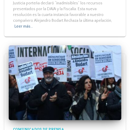
Justicia porteña declaró “inadmisibles” los recursos
presentados por la DAIA y la Fiscalía. Esta nueva
resolución es la cuarta instancia favorable a nuestro
compañero Alejandro Bodart.Rechaza la última apelación,
Leer más…
COMUNICADOS DE PRENSA