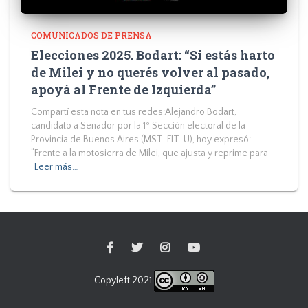
COMUNICADOS DE PRENSA
Elecciones 2025. Bodart: “Si estás harto
de Milei y no querés volver al pasado,
apoyá al Frente de Izquierda”
Compartí esta nota en tus redes:Alejandro Bodart,
candidato a Senador por la 1º Sección electoral de la
Provincia de Buenos Aires (MST-FIT-U), hoy expresó:
“Frente a la motosierra de Milei, que ajusta y reprime para
Leer más…
Copyleft 2021