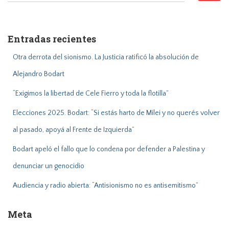
s
c
a
Entradas recientes
r
:
Otra derrota del sionismo. La Justicia ratificó la absolución de
Alejandro Bodart
“Exigimos la libertad de Cele Fierro y toda la flotilla”
Elecciones 2025. Bodart: “Si estás harto de Milei y no querés volver
al pasado, apoyá al Frente de Izquierda”
Bodart apeló el fallo que lo condena por defender a Palestina y
denunciar un genocidio
Audiencia y radio abierta: “Antisionismo no es antisemitismo”
Meta