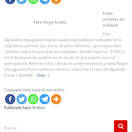
Están
viciadas de
Foto-Hugo Scotte
nulidad
Diez
diputados impugnaron hoy las audiencias públicas realizadas en la
Legislatura porteña “por vicios de procedimiento”, que según ellos
“atentan contra la participación ciudadana”. Bodart expresó: “El PRO y
los K diseñaron las audiencias de modo tal que impide una real
participación. Además si los critican se ponen nerviosos y hasta llegan
a la agresión física contra los vecinos, como fue el caso del diputado
K Juan Cabandié.”
(más…)
Compartí esta nota en tus redes:
Publicado hace
14 años
B
Buscar …
u