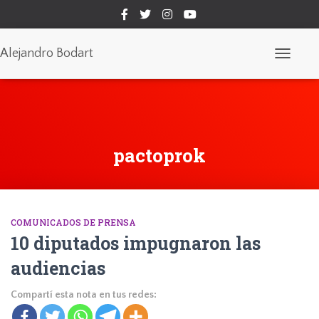
Alejandro Bodart
Cambiar
modo
de
navegaci
pactoprok
COMUNICADOS DE PRENSA
10 diputados impugnaron las
audiencias
Compartí esta nota en tus redes: