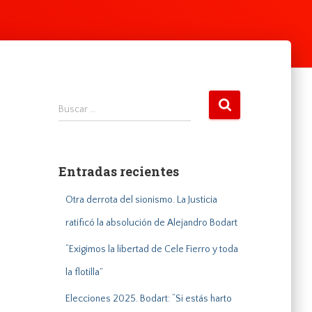
B
Buscar …
u
s
c
a
Entradas recientes
r
:
Otra derrota del sionismo. La Justicia
ratificó la absolución de Alejandro Bodart
“Exigimos la libertad de Cele Fierro y toda
la flotilla”
Elecciones 2025. Bodart: “Si estás harto