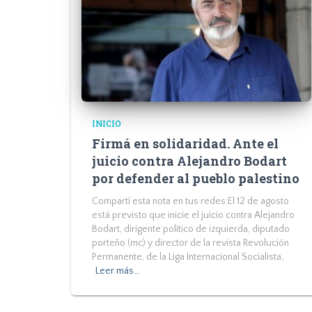
INICIO
Firmá en solidaridad. Ante el
juicio contra Alejandro Bodart
por defender al pueblo palestino
Compartí esta nota en tus redes:El 12 de agosto
está previsto que inicie el juicio contra Alejandro
Bodart, dirigente político de izquierda, diputado
porteño (mc) y director de la revista Revolución
Permanente, de la Liga Internacional Socialista,
Leer más…