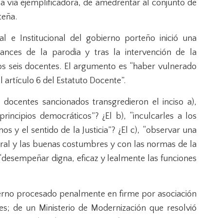
la vía ejemplificadora, de amedrentar al conjunto de
teña.
l e Institucional del gobierno porteño inició una
cances de la parodia y tras la intervención de la
los seis docentes. El argumento es “haber vulnerado
 artículo 6 del Estatuto Docente”.
s docentes sancionados transgredieron el inciso a),
rincipios democráticos”? ¿El b), “inculcarles a los
 y el sentido de la Justicia”? ¿El c), “observar una
oral y las buenas costumbres y con las normas de la
 “desempeñar digna, eficaz y lealmente las funciones
ierno procesado penalmente en firme por asociación
ales; de un Ministerio de Modernización que resolvió