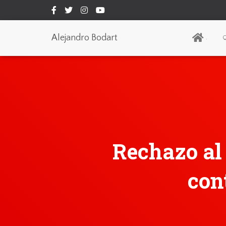
Alejandro Bodart
.
Q
Rechazo al 
con