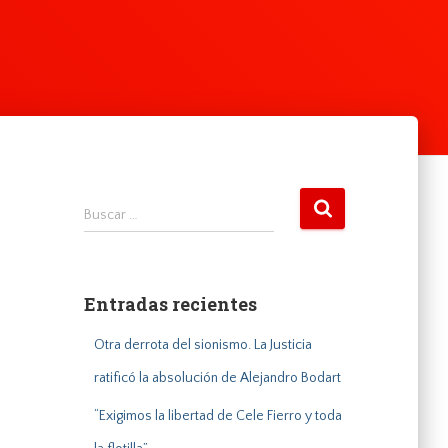
B
Buscar …
u
s
c
a
Entradas recientes
r
:
Otra derrota del sionismo. La Justicia
ratificó la absolución de Alejandro Bodart
“Exigimos la libertad de Cele Fierro y toda