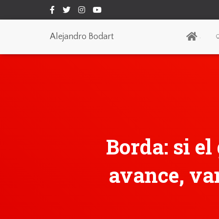
Alejandro Bodart
.
Q
Borda: si e
avance, vam