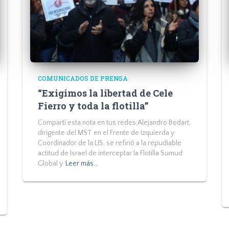
COMUNICADOS DE PRENSA
“Exigimos la libertad de Cele
Fierro y toda la flotilla”
Compartí esta nota en tus redes:Alejandro Bodart,
dirigente del MST en el Frente de Izquierda y
Coordinador de la LIS, se refirió a la repudiable
actitud de Israel de interceptar la Flotilla Sumud
Global y
Leer más…