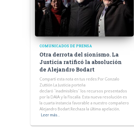
COMUNICADOS DE PRENSA
Otra derrota del sionismo. La
Justicia ratificó la absolución
de Alejandro Bodart
Compartí esta nota en tus redes:Por Gonzalo
Zuttión La Justicia porteña
declaró “inadmisibles” los recursos presentados
por la DAIA y la Fiscalía. Esta nueva resolución es
la cuarta instancia favorable a nuestro compañero
Alejandro Bodart.Rechaza la última apelación,
Leer más…