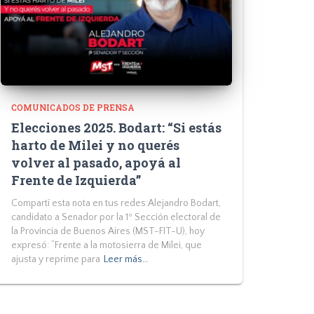
COMUNICADOS DE PRENSA
Elecciones 2025. Bodart: “Si estás
harto de Milei y no querés
volver al pasado, apoyá al
Frente de Izquierda”
Compartí esta nota en tus redes:Alejandro Bodart,
candidato a Senador por la 1º Sección electoral de
la Provincia de Buenos Aires (MST-FIT-U), hoy
expresó: “Frente a la motosierra de Milei, que
ajusta y reprime para
Leer más…