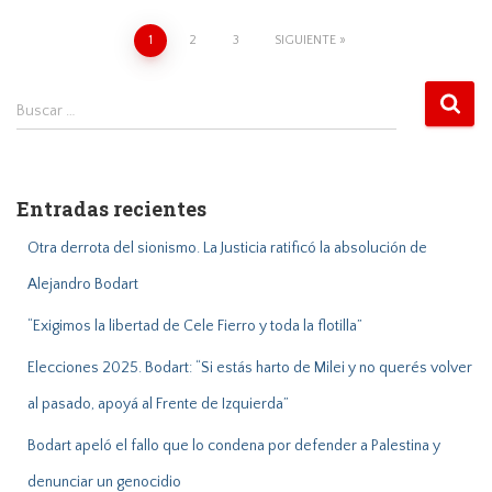
Navegación
1
2
3
SIGUIENTE
de
entradas
B
Buscar …
u
s
c
a
Entradas recientes
r
:
Otra derrota del sionismo. La Justicia ratificó la absolución de
Alejandro Bodart
“Exigimos la libertad de Cele Fierro y toda la flotilla”
Elecciones 2025. Bodart: “Si estás harto de Milei y no querés volver
al pasado, apoyá al Frente de Izquierda”
Bodart apeló el fallo que lo condena por defender a Palestina y
denunciar un genocidio