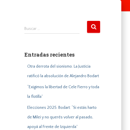
B
Buscar …
u
s
c
a
Entradas recientes
r
:
Otra derrota del sionismo. La Justicia
ratificó la absolución de Alejandro Bodart
“Exigimos la libertad de Cele Fierro y toda
la flotilla”
Elecciones 2025. Bodart: “Si estás harto
de Milei y no querés volver al pasado,
apoyá al Frente de Izquierda”