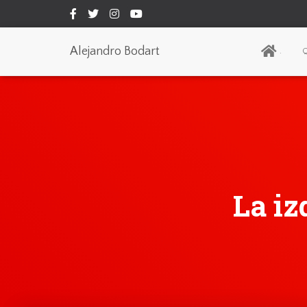
Alejandro Bodart
.
Q
La iz