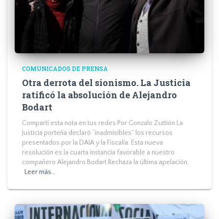
COMUNICADOS DE PRENSA
Otra derrota del sionismo. La Justicia
ratificó la absolución de Alejandro
Bodart
Compartí esta nota en tus redes:Por Gonzalo Zuttión La
Justicia porteña declaró “inadmisibles” los recursos
presentados por la DAIA y la Fiscalía. Esta nueva
resolución es la cuarta instancia favorable a nuestro
compañero Alejandro Bodart.Rechaza la última apelación,
Leer más…