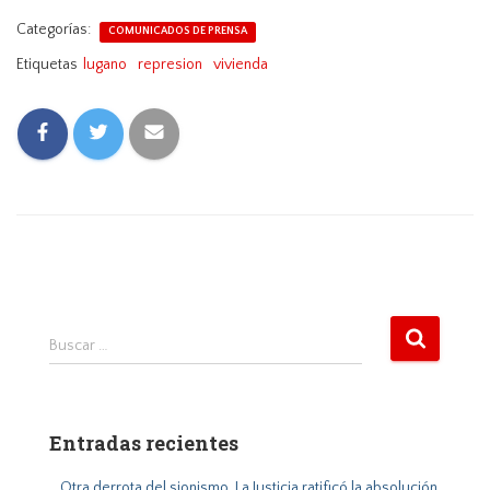
Categorías:
COMUNICADOS DE PRENSA
Etiquetas
lugano
represion
vivienda
B
Buscar …
u
s
c
a
Entradas recientes
r
:
Otra derrota del sionismo. La Justicia ratificó la absolución