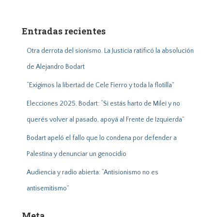
s
c
a
Entradas recientes
r
:
Otra derrota del sionismo. La Justicia ratificó la absolución
de Alejandro Bodart
“Exigimos la libertad de Cele Fierro y toda la flotilla”
Elecciones 2025. Bodart: “Si estás harto de Milei y no
querés volver al pasado, apoyá al Frente de Izquierda”
Bodart apeló el fallo que lo condena por defender a
Palestina y denunciar un genocidio
Audiencia y radio abierta: “Antisionismo no es
antisemitismo”
Meta