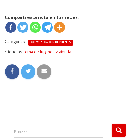
Compartí esta nota en tus redes:
Categorías:
COMUNICADOS DE PRENSA
Etiquetas
toma de lugano
vivienda
B
Buscar …
u