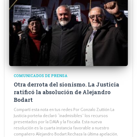
COMUNICADOS DE PRENSA
Otra derrota del sionismo. La Justicia
ratificó la absolución de Alejandro
Bodart
Compartí esta nota en tus redes:Por Gonzalo Zuttión La
Justicia porteña declaró “inadmisibles” los recursos
presentados por la DAIA y la Fiscalía. Esta nueva
resolución es la cuarta instancia favorable a nuestro
compañero Alejandro Bodart.Rechaza la última apelación,